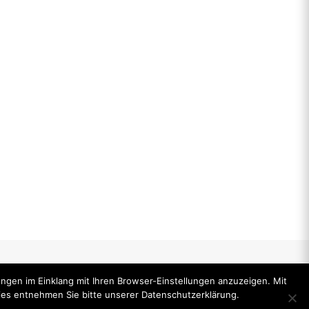
ungen im Einklang mit Ihren Browser-Einstellungen anzuzeigen. Mit
ies entnehmen Sie bitte unserer Datenschutzerklärung.
News
Impressum
Datenschutz
Kontakt
FAQ